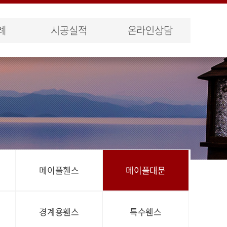
례
시공실적
온라인상담
메이플휀스
메이플대문
경계용휀스
특수휀스