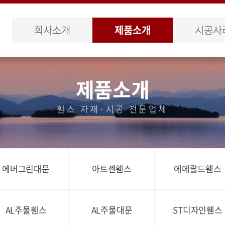
회사소개
제품소개
시공사
제품소개
휀스 자재·시공 전문업체
에버그린대문
아트젠휀스
에메랄드휀스
AL주물휀스
AL주물대문
ST디자인휀스