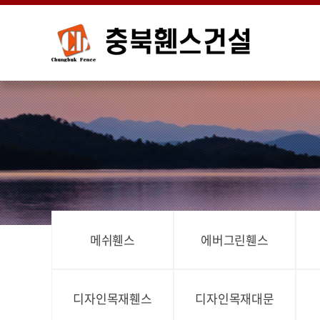
메쉬휀스
에버그린휀스
디자인목재휀스
디자인목재대문