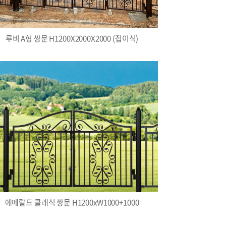
루비 A형 쌍문 H1200X2000X2000 (접이식)
에메랄드 클래식 쌍문 H1200xW1000+1000