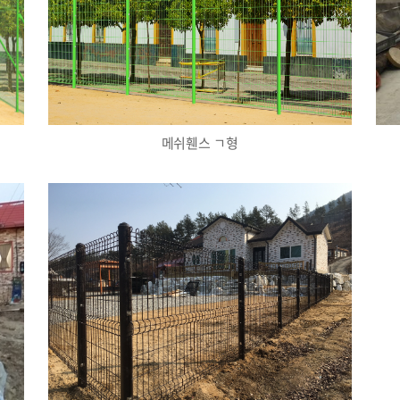
메쉬휀스 ㄱ형