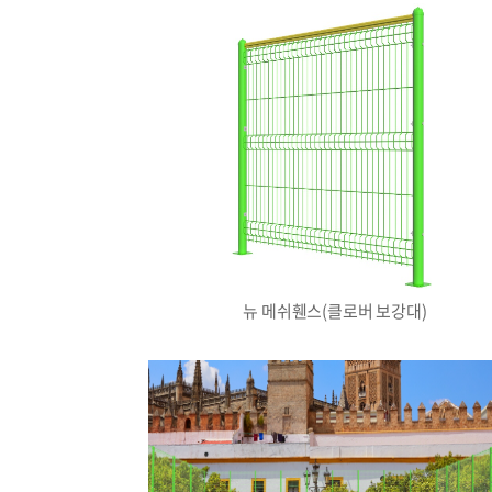
뉴 메쉬휀스(클로버 보강대)