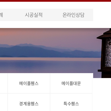
례
시공실적
온라인상담
메이플휀스
메이플대문
경계용휀스
특수휀스