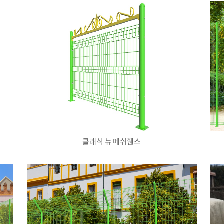
클래식 뉴 메쉬휀스