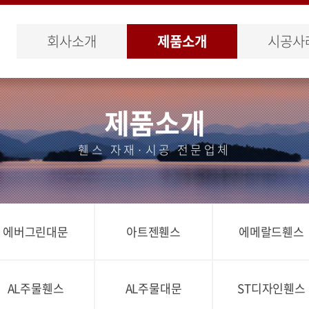
회사소개
제품소개
시공사
제품소개
휀스 자재·시공 전문업체
에버그린대문
아트젠휀스
에메랄드휀스
AL주물휀스
AL주물대문
ST디자인휀스