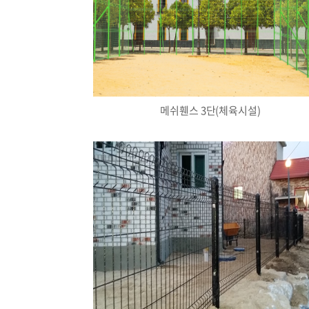
메쉬휀스 3단(체육시설)