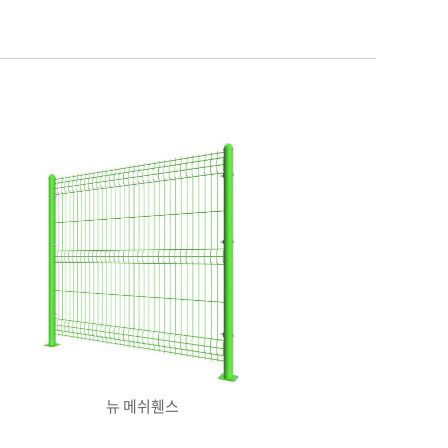
뉴 메쉬휀스