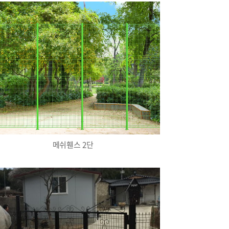
메쉬휀스 2단