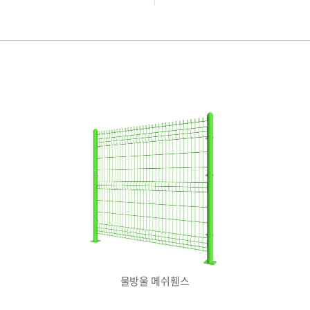
물방울 메쉬휀스