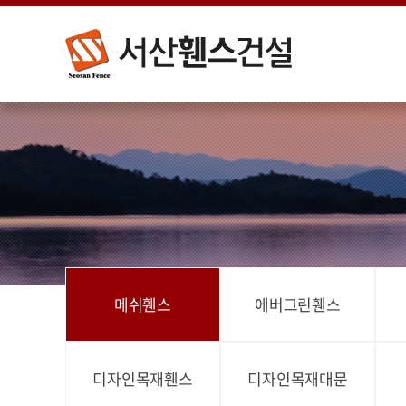
메쉬휀스
에버그린휀스
디자인목재휀스
디자인목재대문