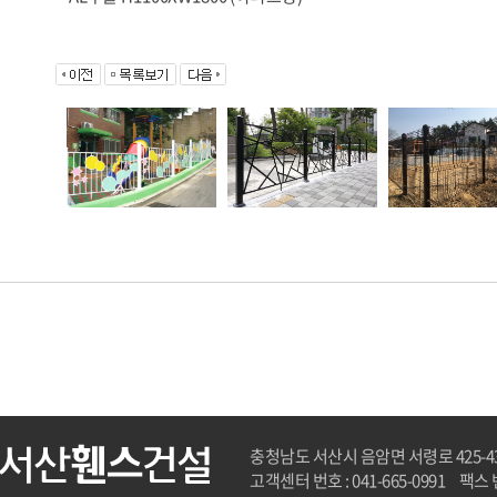
충청남도 서산시 음암면 서령로 425-4
고객센터 번호 : 041-665-0991
팩스 번