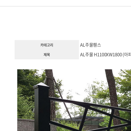
AL주물휀스
카테고리
AL주물 H1100XW1800 (아
제목