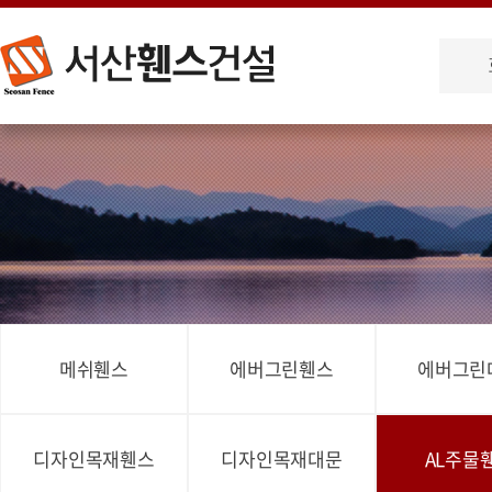
메쉬휀스
에버그린휀스
에버그린
디자인목재휀스
디자인목재대문
AL주물