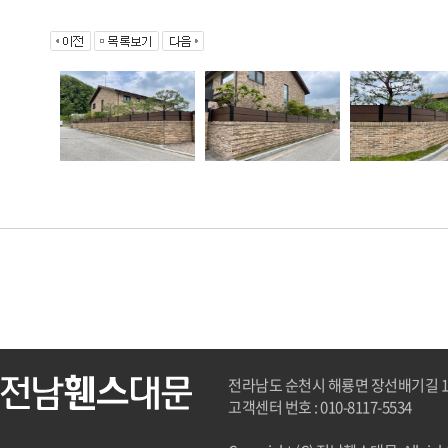
전라남도 순천시 해룡면 장선배기길 162
고객센터 번호 : 010-8117-5534