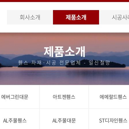
회사소개
제품소개
시공사
제품소개
휀스 자재·시공 전문업체 - 일신철망
에버그린대문
아트젠휀스
에메랄드휀스
AL주물휀스
AL주물대문
ST디자인휀스