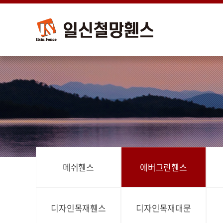
메쉬휀스
에버그린휀스
디자인목재휀스
디자인목재대문