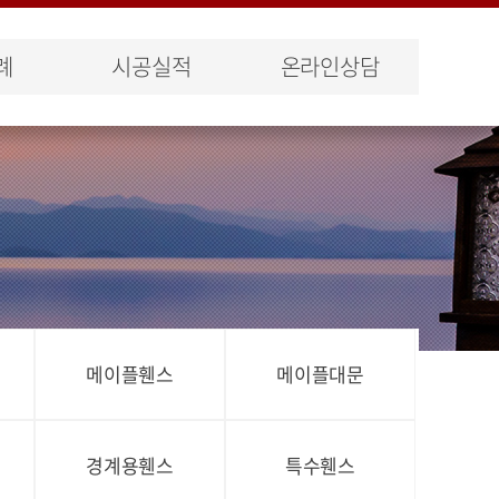
례
시공실적
온라인상담
메이플휀스
메이플대문
경계용휀스
특수휀스