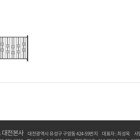
 대전본사
대전광역시 유성구 구암동 424-59번지
대표자 : 최성옥
사업