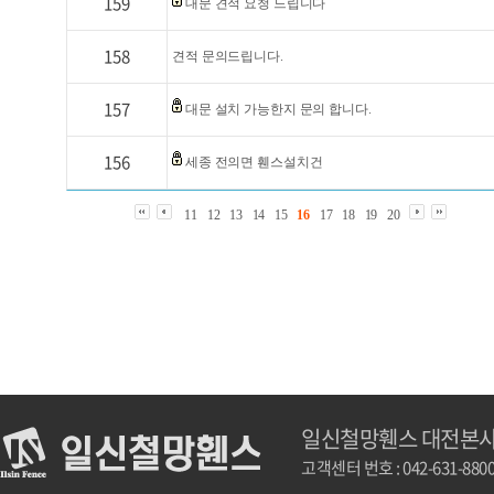
159
대문 견적 요청 드립니다
158
견적 문의드립니다.
157
대문 설치 가능한지 문의 합니다.
156
세종 전의면 휀스설치건
11
12
13
14
15
16
17
18
19
20
일신철망휀스 대전본
고객센터 번호 : 042-631-880