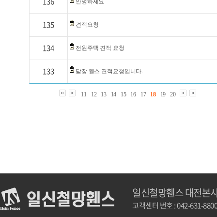
136
안녕하세요
135
견적요청
134
전원주택 견적 요청
133
담장 휀스 견적요청입니다.
11
12
13
14
15
16
17
18
19
20
일신철망휀스 대전본
고객센터 번호 : 042-631-880