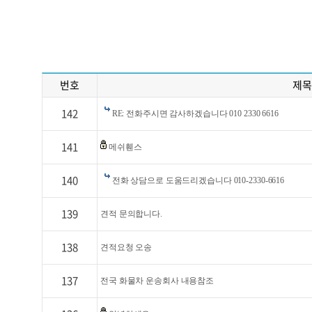
번호
제목
142
RE: 전화주시면 감사하겠습니다 010 2330 6616
141
메쉬휀스
140
전화 상담으로 도움드리겠습니다 010-2330-6616
139
견적 문의합니다.
138
견적요청 오송
137
전국 화물차 운송회사 내용참조