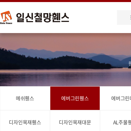
메쉬휀스
에버그린휀스
에버그린
디자인목재휀스
디자인목재대문
AL주물