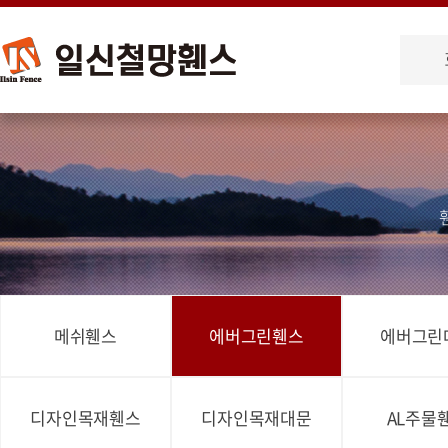
메쉬휀스
에버그린휀스
에버그린
디자인목재휀스
디자인목재대문
AL주물