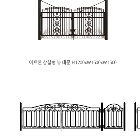
아트젠 창살형 뉴 대문 H1200xW1500xW1500