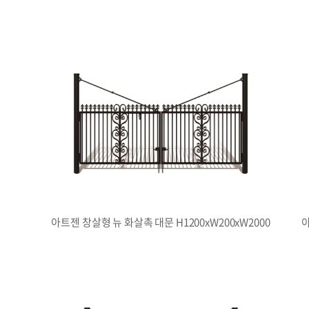
아트젠 창살형 뉴 화살촉 대문 H1200xW200xW2000
아