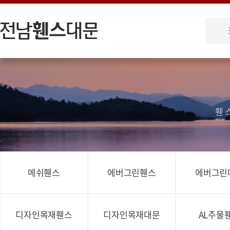
휀
메쉬휀스
에버그린휀스
에버그린
디자인목재휀스
디자인목재대문
AL주물