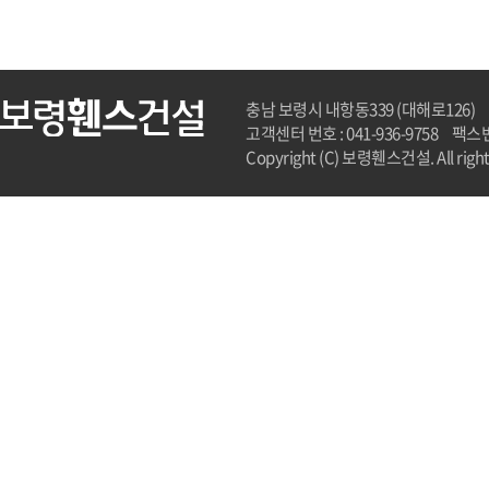
충남 보령시 내항동339 (대해로126)
고객센터 번호 : 041-936-9758
팩스번호
Copyright (C) 보령휀스건설. All rights