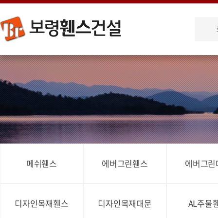
메쉬휀스
에버그린휀스
에버그린
디자인목재휀스
디자인목재대문
AL주물