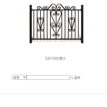
S2디자인휀스