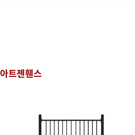
아트젠휀스