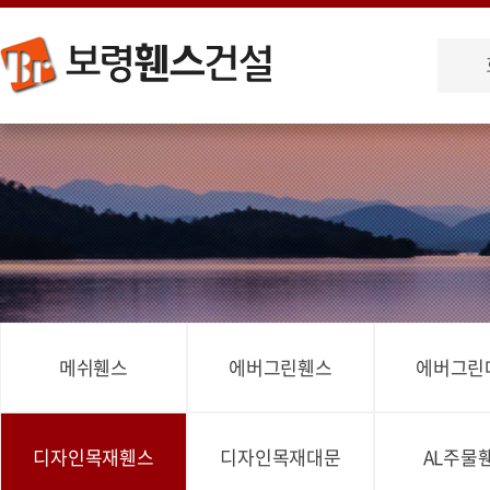
메쉬휀스
에버그린휀스
에버그린
디자인목재휀스
디자인목재대문
AL주물