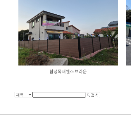
합성목재휀스 브라운