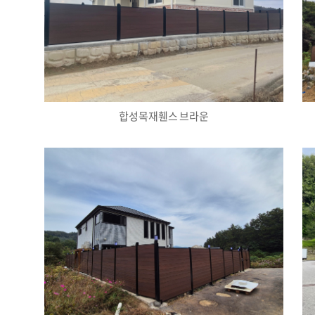
합성목재휀스 브라운