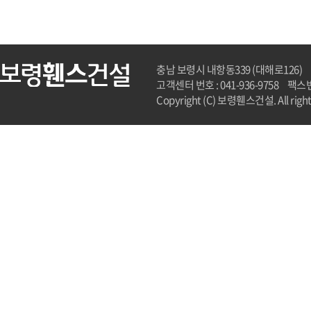
충남 보령시 내항동339 (대해로126)
고객센터 번호 : 041-936-9758
팩스번호
Copyright (C) 보령휀스건설. All rights