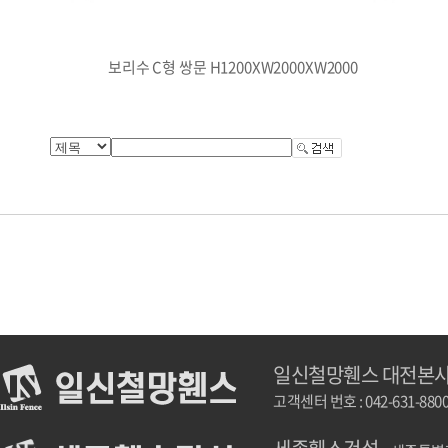
보리수 C형 쌍문 H1200XW2000XW2000
일신철망휀스 대전본
고객센터 번호 : 042-631-880