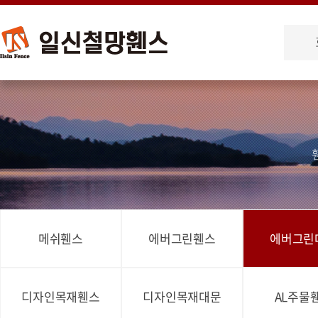
메쉬휀스
에버그린휀스
에버그린
디자인목재휀스
디자인목재대문
AL주물