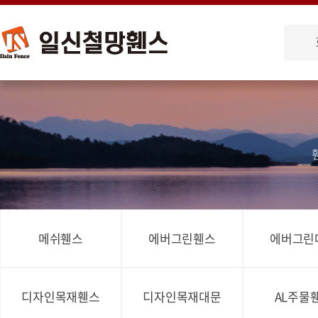
메쉬휀스
에버그린휀스
에버그린
디자인목재휀스
디자인목재대문
AL주물