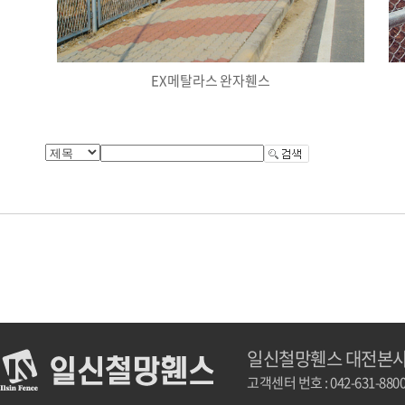
EX메탈라스 완자휀스
일신철망휀스 대전본
고객센터 번호 : 042-631-880