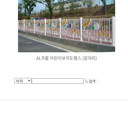
AL주물 어린이보차도휀스 (잠자리)