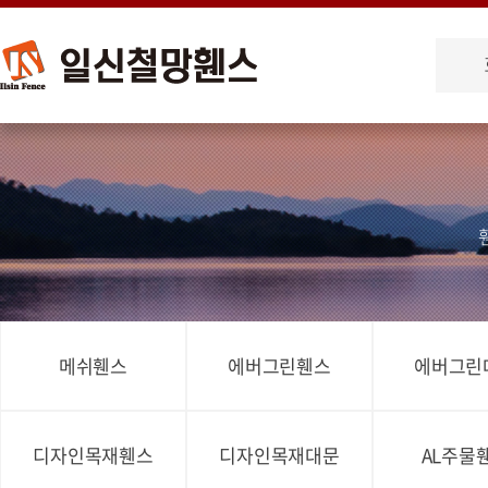
메쉬휀스
에버그린휀스
에버그린
디자인목재휀스
디자인목재대문
AL주물