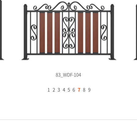
83_WDF-104
1
2
3
4
5
6
7
8
9