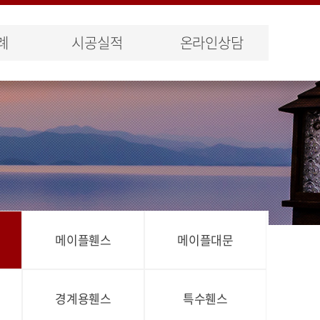
례
시공실적
온라인상담
메이플휀스
메이플대문
경계용휀스
특수휀스