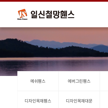
메쉬휀스
에버그린휀스
디자인목재휀스
디자인목재대문