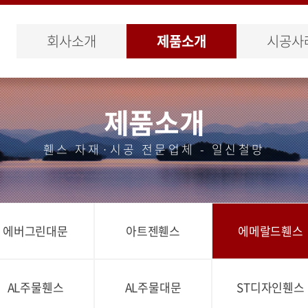
회사소개
제품소개
시공사
제품소개
휀스 자재·시공 전문업체 - 일신철망
에버그린대문
아트젠휀스
에메랄드휀스
AL주물휀스
AL주물대문
ST디자인휀스