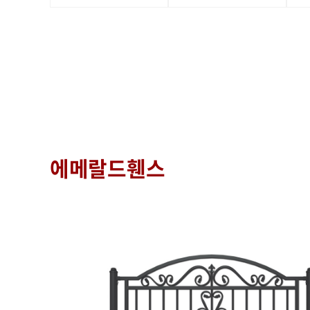
에메랄드휀스