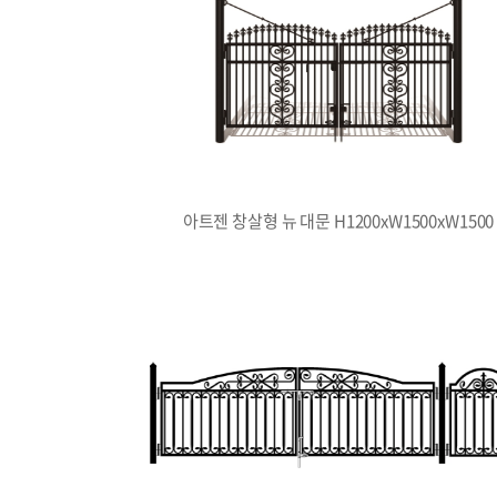
아트젠 창살형 뉴 대문 H1200xW1500xW1500