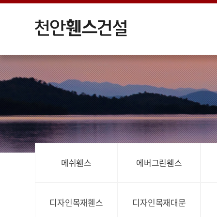
메쉬휀스
에버그린휀스
디자인목재휀스
디자인목재대문