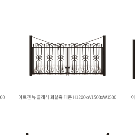
00
아트젠 뉴 클래식 화살촉 대문 H1200xW1500xW1500
아