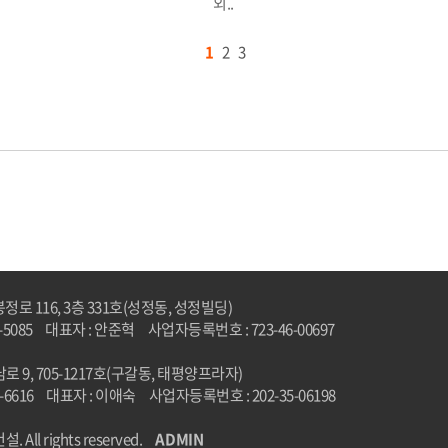
외..
1
2
3
로 116, 3층 331호(성정동, 성정빌딩)
-5085
대표자 : 안준혁
사업자등록번호 : 723-46-00697
 9, 705-1217호(구갈동, 태평양프라자)
-6616
대표자 : 이애숙
사업자등록번호 : 202-35-06198
 All rights reserved.
ADMIN