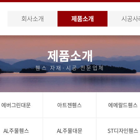
회사소개
제품소개
시공사
제품소개
휀스 자재·시공 전문업체
에버그린대문
아트젠휀스
에메랄드휀스
AL주물휀스
AL주물대문
ST디자인휀스