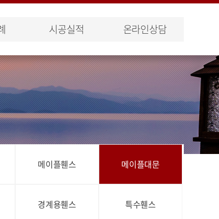
례
시공실적
온라인상담
메이플휀스
메이플대문
경계용휀스
특수휀스