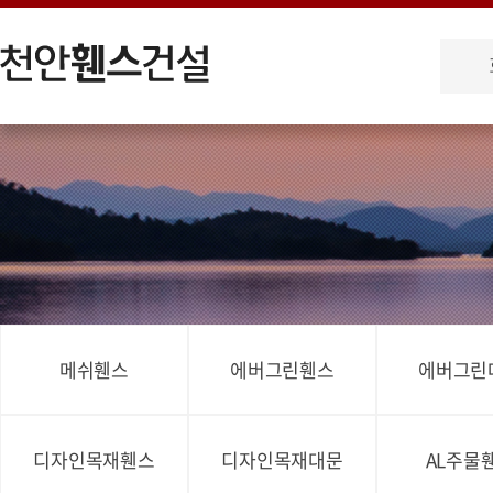
메쉬휀스
에버그린휀스
에버그린
디자인목재휀스
디자인목재대문
AL주물