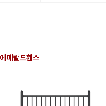
에메랄드휀스