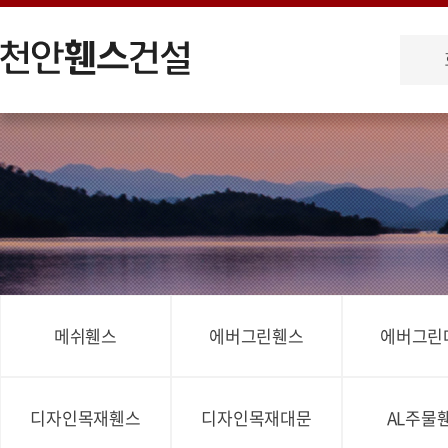
메쉬휀스
에버그린휀스
에버그린
디자인목재휀스
디자인목재대문
AL주물