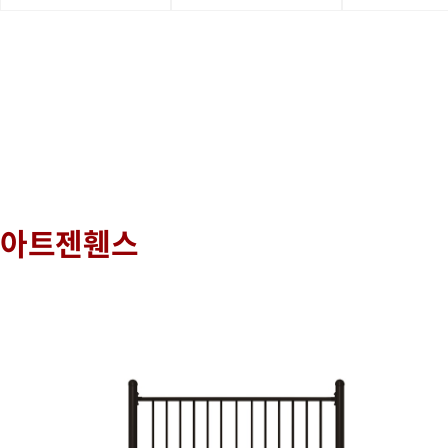
아트젠휀스