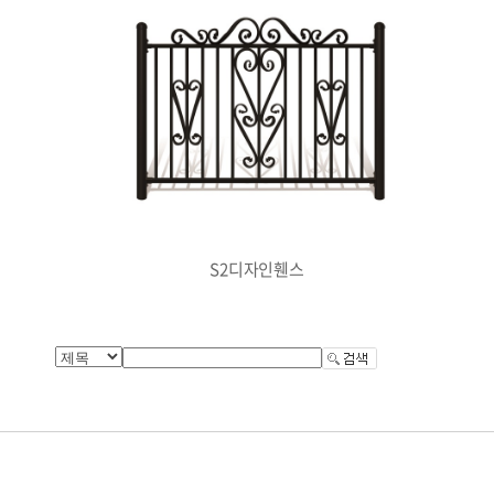
S2디자인휀스