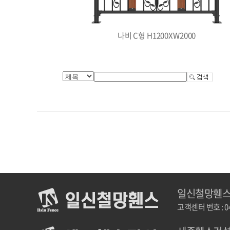
나비 C형 H1200XW2000
일신철망휀스
고객센터 번호 : 04