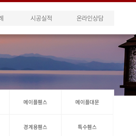
례
시공실적
온라인상담
메이플휀스
메이플대문
경계용휀스
특수휀스