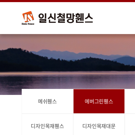
메쉬휀스
에버그린휀스
디자인목재휀스
디자인목재대문