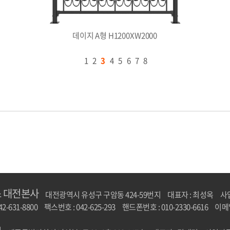
데이지 A형 H1200XW2000
1
2
3
4
5
6
7
8
 대전본사
대전광역시 유성구 구암동 424-59번지
대표자 : 최성옥
사업
2-631-8800
팩스번호 : 042-625-293
핸드폰번호 : 010-2330-6616
이메일