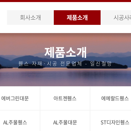
회사소개
제품소개
시공사
제품소개
휀스 자재·시공 전문업체 - 일신철망
에버그린대문
아트젠휀스
에메랄드휀스
AL주물휀스
AL주물대문
ST디자인휀스