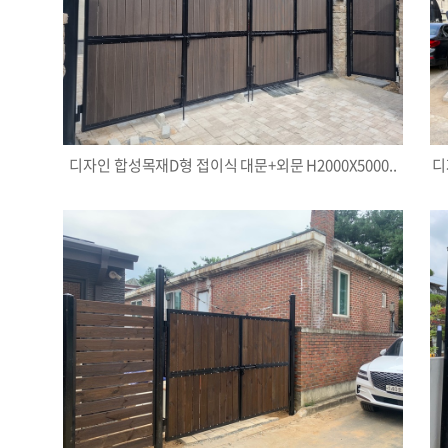
디자인 합성목재D형 접이식 대문+외문 H2000X5000..
디