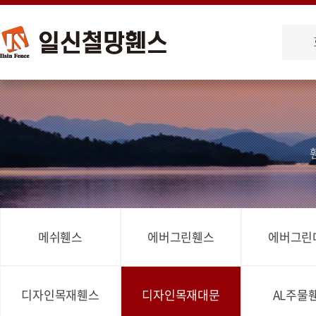
메쉬휀스
에버그린휀스
에버그린
디자인목재휀스
디자인목재대문
AL주물